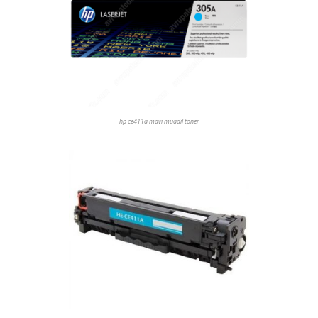
hp ce411a mavi muadil toner