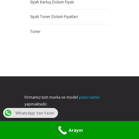
Siyah Kartuş Dolum Fiyatı
Siyah Toner Dolum Fiyatları
Toner
Firmamız tüm marka ve model
yazıcı tamiri
yapmaktadır.
WhatsApp 'tan Yazın
Arayın
Dolumkartus.net © 2010 Tüm hakları saklıdır.