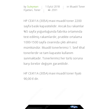
by
Suleyman
1 Eylül 2018
in
Muadil Toner
Fiyatları
,
Toner
2591
HP CE411A (305A) mavi muadil toner 2200
sayfa baskı kapasitelidir. Ancak bu rakamlar
%5 sayfa yoğunluğunda fabrika ortamında
test edilmiş rakamlardır, pratikte ortalama
1000-1500 sayfa civarında çıktı almanız
mümkündür. Muadil tonerlerimiz 1. Sınıf ithal
tonerlerdir ve tam kapasite kullanım
sunmaktadır. Tonerlerimiz her türlü soruna
karşı birebir değişim garantilidir.
HP CE411A (305A) mavi muadil toner fiyatı
90,00 tl dir.