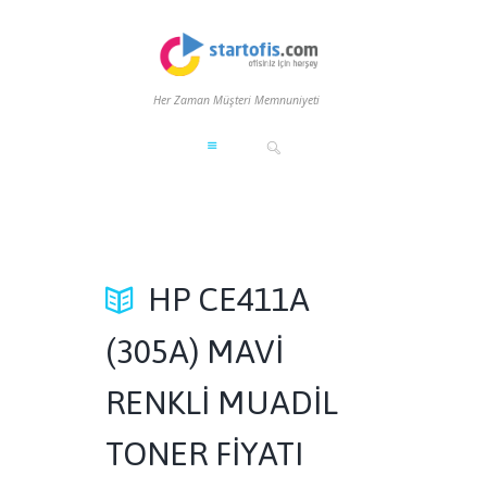
Her Zaman Müşteri Memnuniyeti
HP CE411A
(305A) MAVİ
RENKLİ MUADİL
TONER FİYATI