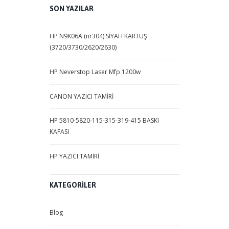
SON YAZILAR
HP N9K06A (nr304) SİYAH KARTUŞ
(3720/3730/2620/2630)
HP Neverstop Laser Mfp 1200w
CANON YAZICI TAMİRİ
HP 5810-5820-115-315-319-415 BASKI
KAFASI
HP YAZICI TAMİRİ
KATEGORILER
Blog