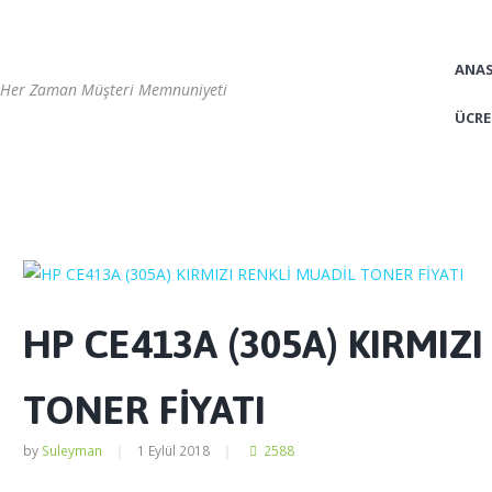
ANA
Her Zaman Müşteri Memnuniyeti
ÜCRE
HP CE413A (305A) KIRMIZ
TONER FİYATI
by
Suleyman
1 Eylül 2018
2588