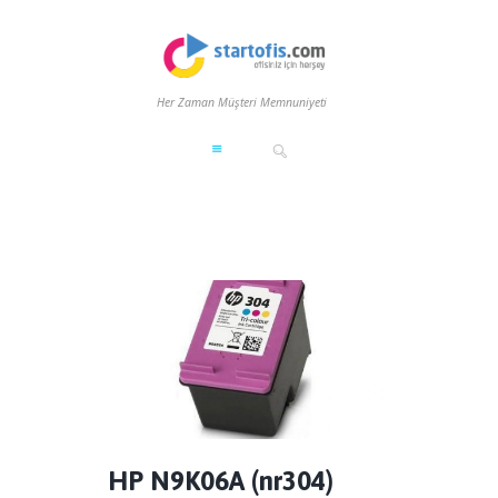
Her Zaman Müşteri Memnuniyeti
HP N9K06A (nr304)