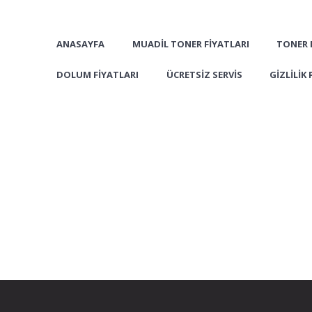
ANASAYFA
MUADIL TONER FIYATLARI
TONER 
DOLUM FIYATLARI
ÜCRETSIZ SERVIS
GIZLILIK 