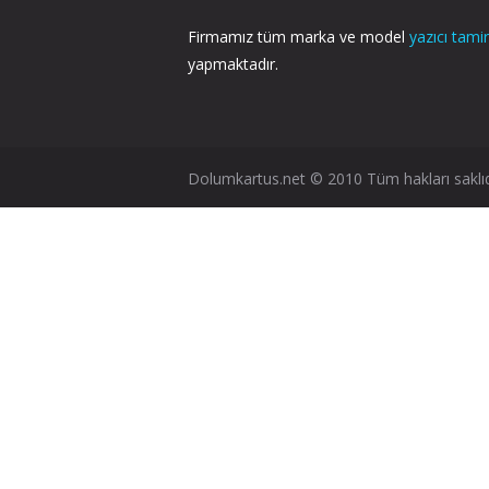
Firmamız tüm marka ve model
yazıcı tamir
yapmaktadır.
Dolumkartus.net © 2010 Tüm hakları saklıd